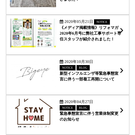
続
2020年05月21日
NOTICE
《メディア掲載情報》リフォマガ
2020年6月号に弊社工事サポート専
任スタッフが紹介されました！
続
2020年10月30日
NOTICE
BLOG
新型インフルエンザ等緊急事態宣
言に伴う一部着工再開について
続
2020年04月27日
NOTICE
BLOG
緊急事態宣言に伴う営業体制変更
のお知らせ