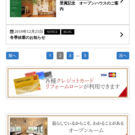
受賞記念 オープンハウスのご案
内
続
2019年12月25日
NOTICE
BLOG
冬季休業のお知らせ
投
前へ
1
2
3
5
次へ
…
稿
ナ
ビ
ゲ
ー
シ