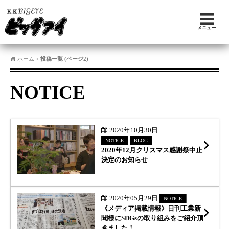
メニュー
ホーム
>
投稿一覧 (ページ2)
NOTICE
続
2020年10月30日
NOTICE
BLOG
2020年12月クリスマス感謝祭中止
決定のお知らせ
続
2020年05月29日
NOTICE
《メディア掲載情報》日刊工業新
聞様にSDGsの取り組みをご紹介頂
きました！