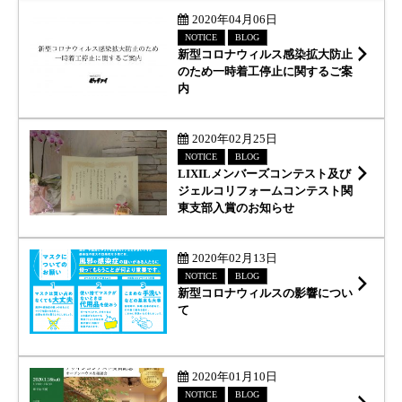
続
2020年04月06日
NOTICE
BLOG
新型コロナウィルス感染拡大防止
のため一時着工停止に関するご案
内
続
2020年02月25日
NOTICE
BLOG
LIXILメンバーズコンテスト及び
ジェルコリフォームコンテスト関
東支部入賞のお知らせ
続
2020年02月13日
NOTICE
BLOG
新型コロナウィルスの影響につい
て
続
2020年01月10日
NOTICE
BLOG