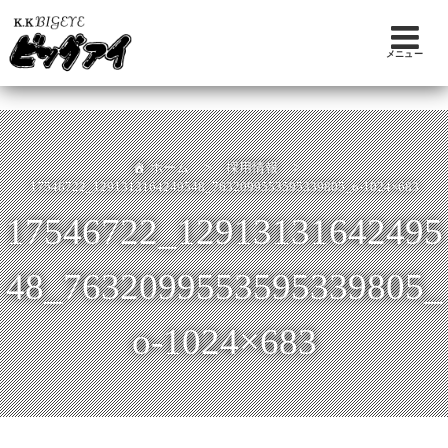
メニュー
ホーム
>
採用情報
>
17546722_1291313164249548_7632099553595339805_o-1024×683
17546722_12913131642495
48_7632099553595339805_
o-1024×683