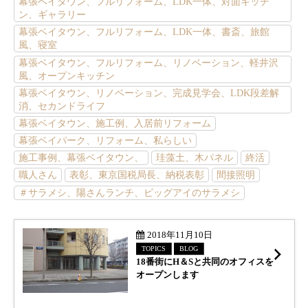
幕張ベイタウン、フルリフォーム、LDK一体、対面キッチ
ン、ギャラリー
幕張ベイタウン、フルリフォーム、LDK一体、書斎、旅館
風、寝室
幕張ベイタウン、フルリフォーム、リノベーション、軽井沢
風、オープンキッチン
幕張ベイタウン、リノベーション、完成見学会、LDK段差解
消、セカンドライフ
幕張ベイタウン、施工例、入居前リフォーム
幕張ベイパーク、リフォーム、私らしい
施工事例、幕張ベイタウン、
珪藻土、木パネル
終活
職人さん
表彰、東京国税局長、納税表彰
間接照明
＃サラメシ、陽さんランチ、ビッグアイのサラメシ
続
2018年11月10日
TOPICS
BLOG
18番街にH＆Sと共同のオフィスを
オープンします