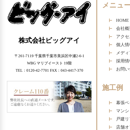
メニュ
HOME
会社概
アクセ
株式会社ビッグアイ
個人情
メディ
〒261-7119 千葉県千葉市美浜区中瀬2-6-1
採用情
WBG マリブイースト 19階
お問い
TEL：0120-42-7701 FAX：043-4417-370
施工例
幕張ベ
マンシ
戸建リ
店舗オ