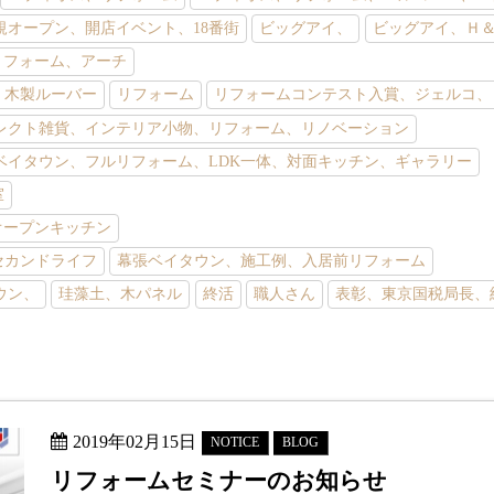
規オープン、開店イベント、18番街
ビッグアイ、
ビッグアイ、Ｈ
リフォーム、アーチ
、木製ルーバー
リフォーム
リフォームコンテスト入賞、ジェルコ、
レクト雑貨、インテリア小物、リフォーム、リノベーション
ベイタウン、フルリフォーム、LDK一体、対面キッチン、ギャラリー
室
オープンキッチン
セカンドライフ
幕張ベイタウン、施工例、入居前リフォーム
ウン、
珪藻土、木パネル
終活
職人さん
表彰、東京国税局長、
2019年02月15日
NOTICE
BLOG
リフォームセミナーのお知らせ