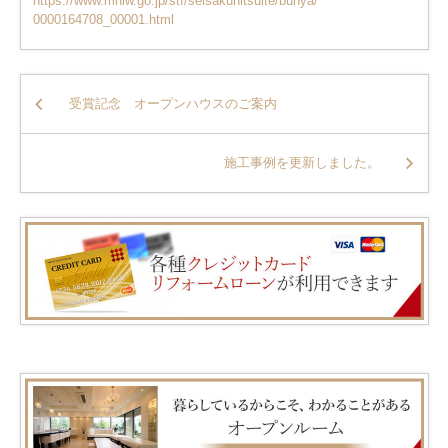
https://www.mhlw.go.jp/stf/
seisakunitsuite/bunya/
0000164708_00001.html
投
受賞記念 オープンハウスのご案内
稿
施工事例を更新しました。
ナ
ビ
ゲ
ー
シ
ョ
ン