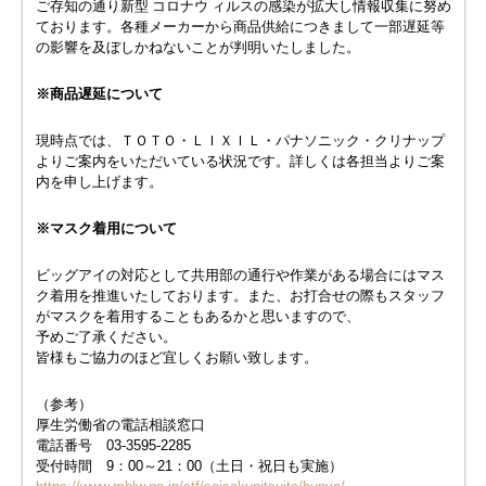
ご存知の通り新型 コロナウ ィルスの感染が拡大し情報収集に努め
ております。各種メーカーから商品供給につきまして一部遅延等
の影響を及ぼしかねないことが判明いたしました。
※商品遅延について
現時点では、ＴＯＴＯ・ＬＩＸＩＬ・パナソニック・クリナップ
よりご案内をいただいている状況です。詳しくは各担当よりご案
内を申し上げます。
※マスク着用について
ビッグアイの対応とし
て共用部の通行や作業がある場
合にはマス
ク着用を推進いたしております。また、お打合せの際もスタッフ
がマスクを着用することもあるかと思いますので、
予めご了承ください。
皆様もご協力のほど宜しくお願い致します。
（参考）
厚生労働省の電話相談窓口
電話番号 03-3595-2285
受付時間 9：00～21：00（土日・祝日も実施）